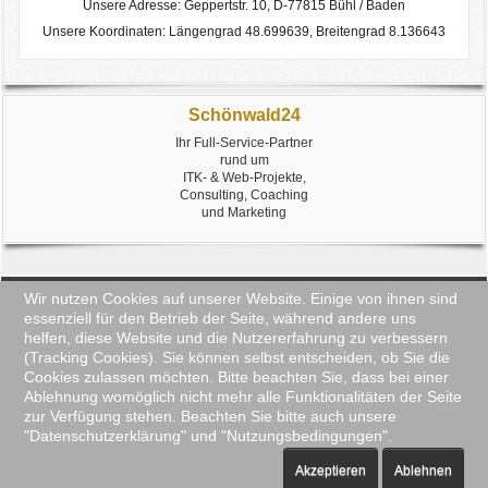
Unsere Adresse: Geppertstr. 10, D-77815 Bühl / Baden
Unsere Koordinaten: Längengrad 48.699639, Breitengrad 8.136643
Schönwald24
Ihr Full-Service-Partner
rund um
ITK- & Web-Projekte,
Consulting, Coaching
und Marketing
Wir nutzen Cookies auf unserer Website. Einige von ihnen sind
↑↑↑
≡
essenziell für den Betrieb der Seite, während andere uns
helfen, diese Website und die Nutzererfahrung zu verbessern
(Tracking Cookies). Sie können selbst entscheiden, ob Sie die
Cookies zulassen möchten. Bitte beachten Sie, dass bei einer
Copyright © 2017-
2026 by Schönwald24, D-77815 Bühl / Baden ||
Ablehnung womöglich nicht mehr alle Funktionalitäten der Seite
webmaster@schoenwald24.de
zur Verfügung stehen. Beachten Sie bitte auch unsere
"Datenschutzerklärung" und "Nutzungsbedingungen".
Samstag, 8. August 2026
Inhaber: Hans-Diete
Akzeptieren
Ablehnen